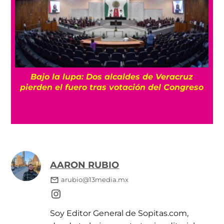
Bajo la lupa: Dos alcaldes de Veracruz
pierden el fuero tras votación del Congreso
AARON RUBIO
arubio@13media.mx
Soy Editor General de Sopitas.com,