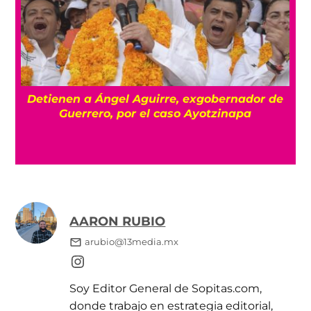
Detienen a Ángel Aguirre, exgobernador de
a
Guerrero, por el caso Ayotzinapa
AARON RUBIO
arubio@13media.mx
Soy Editor General de Sopitas.com,
donde trabajo en estrategia editorial,