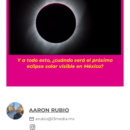
Y a todo esto, ¿cuándo será el próximo
s
eclipse solar visible en México?
AARON RUBIO
arubio@13media.mx