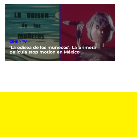
CINE Y TV
‘La odisea de los muñecos’: La primera
película stop motion en México