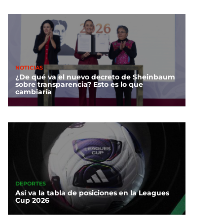
NOTICIAS
¿De qué va el nuevo decreto de Sheinbaum
sobre transparencia? Esto es lo que
cambiaría
stados Unidos ofrece
ompensa millonaria por
líderes del CJNG
DEPORTES
Así va la tabla de posiciones en la Leagues
Cup 2026