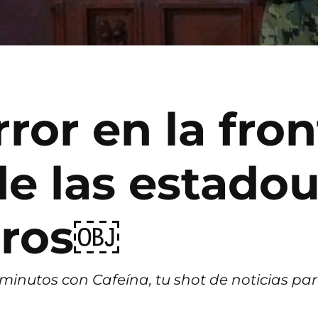
ror en la fron
de las estado
oros￼
inutos con Cafeína, tu shot de noticias par