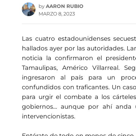
by
AARON RUBIO
MARZO 8, 2023
Las cuatro estadounidenses secues
hallados ayer por las autoridades. La
noticia la confirmaron el preside
Tamaulipas, Américo Villarreal. Se
ingresaron al país para un proc
confundidos con traficantes. Un cas
para urgir el combate a los cártel
gobiernos… aunque por ahí anda u
intervencionistas.
Entérate de todo en menos de cinco m