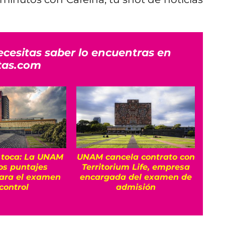
ecesitas saber lo encuentras en
tas.com
e toca: La UNAM
UNAM cancela contrato con
E
los puntajes
Territorium Life, empresa
rec
ara el examen
encargada del examen de
control
admisión