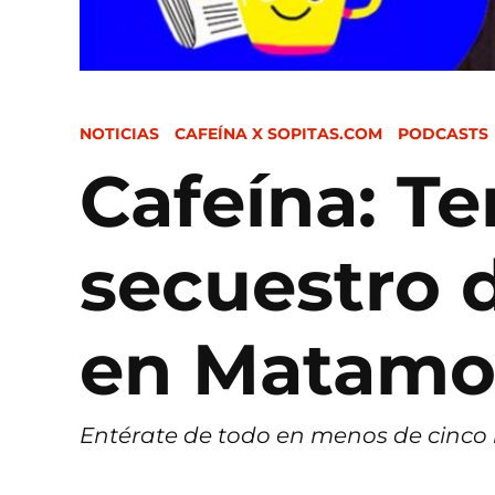
POSTED
NOTICIAS
CAFEÍNA X SOPITAS.COM
PODCASTS
IN
Cafeína: Ter
secuestro 
en Matam
Entérate de todo en menos de cinco m