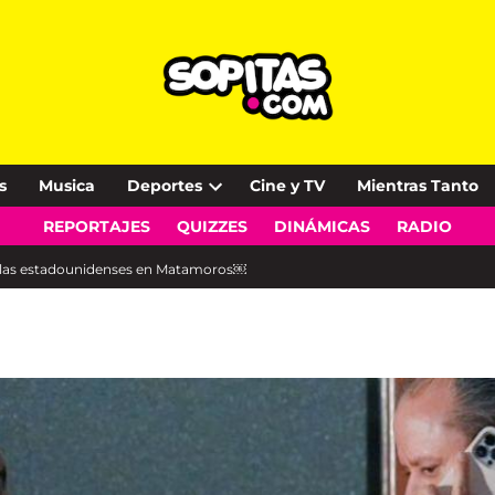
s
Musica
Deportes
Cine y TV
Mientras Tanto
Open
REPORTAJES
QUIZZES
DINÁMICAS
RADIO
dropdown
menu
 de las estadounidenses en Matamoros￼