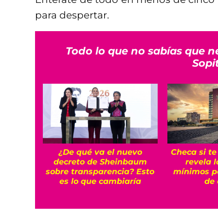
para despertar.
Todo lo que no sabías que n
Sopi
¿De qué va el nuevo
Checa si t
decreto de Sheinbaum
revela 
sobre transparencia? Esto
mínimos p
es lo que cambiaría
de 