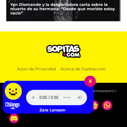
Yan Diomande y la desgarradora carta sobre la
muerte de su hermana: “Desde que moriste estoy
vacío”
Aviso de Privacidad
Acerca de Sopitas.com
x
© 2026 SOPITAS.COM - MÚSICA, NOTICIAS, DEPORTES, ENTRETENIMIENTO Y
MÁS!.
Tyla feat. Zara Larsson - SHE DID IT AGAIN