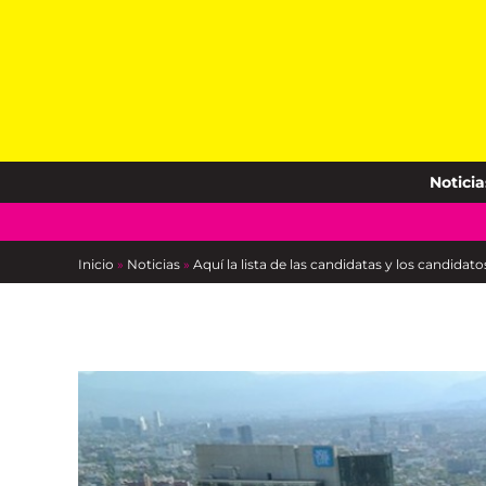
Skip
to
content
Noticia
Inicio
»
Noticias
»
Aquí la lista de las candidatas y los candidat