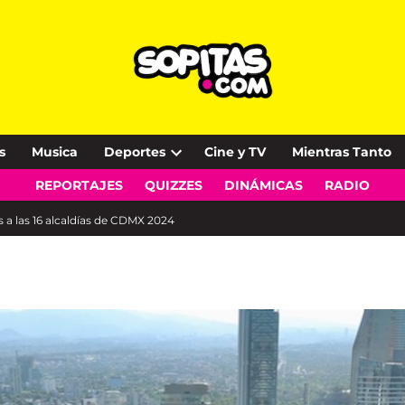
s
Musica
Deportes
Cine y TV
Mientras Tanto
Open
REPORTAJES
QUIZZES
DINÁMICAS
RADIO
dropdown
menu
os a las 16 alcaldías de CDMX 2024