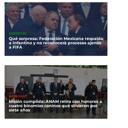
DEPORTES
Qué sorpresa: Federación Mexicana respalda
a Infantino y no reconocerá procesos ajenos
a FIFA
NOTICIAS
Misión cumplida: ANAM retira con honores a
cuatro binomios caninos que sirvieron por
siete años