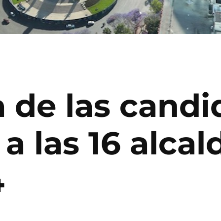
a de las candi
a las 16 alcal
4