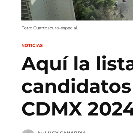
Foto: Cuartoscuro-especial.
POSTED
NOTICIAS
IN
Aquí la list
candidatos 
CDMX 202