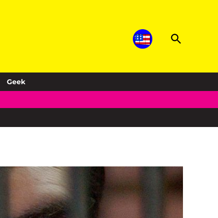
Open
Sopitas.com
Search
Música, noticias, deportes, entretenimiento
y más!
Geek