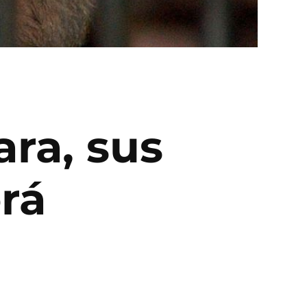
ra, sus
erá