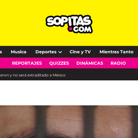
s
Musica
Deportes
Cine y TV
Mientras Tanto
Open
REPORTAJES
QUIZZES
DINÁMICAS
RADIO
dropdown
menu
eron y no será extraditado a México