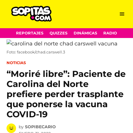
Menu
Sopitas.com
Skip
REPORTAJES
QUIZZES
DINÁMICAS
RADIO
to
content
Foto: facebook/chad.carswell.3
POSTED
NOTICIAS
IN
“Moriré libre”: Paciente de
Carolina del Norte
prefiere perder trasplante
que ponerse la vacuna
COVID-19
by
SOPIBECARIO