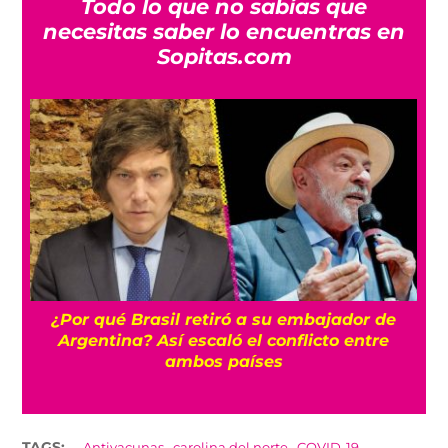
Todo lo que no sabías que
necesitas saber lo encuentras en
Sopitas.com
a
¿Por qué Brasil retiró a su embajador de
Argentina? Así escaló el conflicto entre
ambos países
,
,
,
TAGS:
Antivacunas
carolina del norte
COVID-19