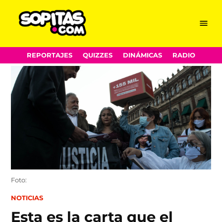
Menu
Sopitas.com
Skip
REPORTAJES
QUIZZES
DINÁMICAS
RADIO
to
content
Foto:
POSTED
NOTICIAS
IN
Esta es la carta que el