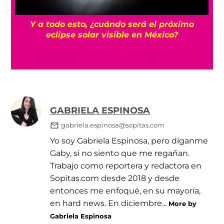
Y a todo esto, ¿cuándo será el próximo
s
eclipse solar visible en México?
GABRIELA ESPINOSA
gabriela.espinosa@sopitas.com
Yo soy Gabriela Espinosa, pero díganme
Gaby, si no siento que me regañan.
Trabajo como reportera y redactora en
Sopitas.com desde 2018 y desde
entonces me enfoqué, en su mayoría,
en hard news. En diciembre...
More by
Gabriela Espinosa