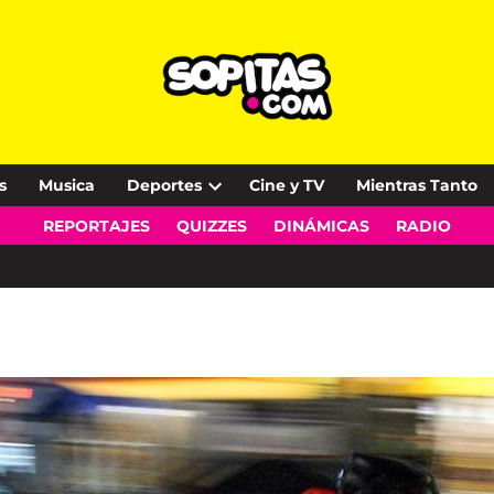
s
Musica
Deportes
Cine y TV
Mientras Tanto
Open
REPORTAJES
QUIZZES
DINÁMICAS
RADIO
dropdown
menu