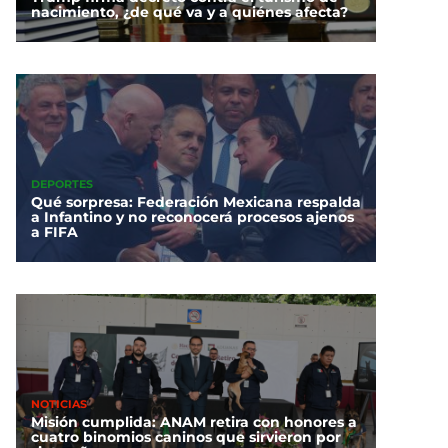
nacimiento, ¿de qué va y a quiénes afecta?
DEPORTES
Qué sorpresa: Federación Mexicana respalda
a Infantino y no reconocerá procesos ajenos
a FIFA
NOTICIAS
Misión cumplida: ANAM retira con honores a
cuatro binomios caninos que sirvieron por