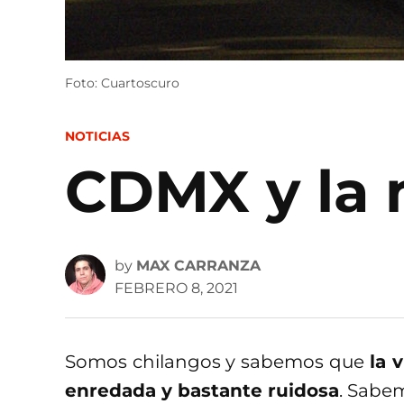
Foto: Cuartoscuro
POSTED
NOTICIAS
IN
CDMX y la 
by
MAX CARRANZA
FEBRERO 8, 2021
Somos chilangos y sabemos que
la v
enredada y bastante ruidosa
. Sabem