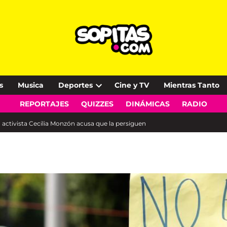
s
Musica
Deportes
Cine y TV
Mientras Tanto
Open
REPORTAJES
QUIZZES
DINÁMICAS
RADIO
dropdown
menu
 activista Cecilia Monzón acusa que la persiguen