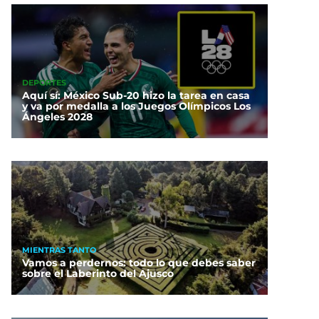
DEPORTES
Aquí sí: México Sub-20 hizo la tarea en casa
y va por medalla a los Juegos Olímpicos Los
Ángeles 2028
MIENTRAS TANTO
Vamos a perdernos: todo lo que debes saber
sobre el Laberinto del Ajusco