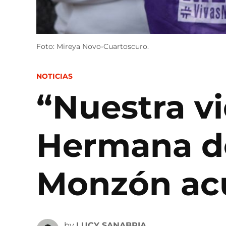
Foto: Mireya Novo-Cuartoscuro.
POSTED
NOTICIAS
IN
“Nuestra vi
Hermana de 
Monzón acu
by
LUCY SANABRIA