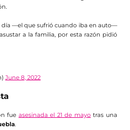
ón.
l día —el que sufrió cuando iba en auto—
ustar a la familia, por esta razón pidió
n)
June 8, 2022
sta
ón fue
asesinada el 21 de mayo
tras una
uebla
.