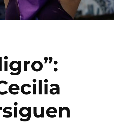
igro”:
Cecilia
rsiguen