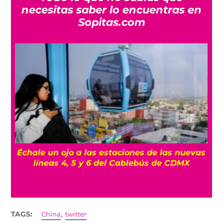
necesitas saber lo encuentras en
Sopitas.com
Échale un ojo a las estaciones de las nuevas
líneas 4, 5 y 6 del Cablebús de CDMX
,
TAGS:
China
twitter