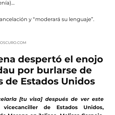
tenía)…
 cancelación y “moderará su lenguaje”.
ARTOSCURO.COM
ena despertó el enojo
dau por burlarse de
as de Estados Unidos
larla [tu visa] después de ver este
 vicecanciller de Estados Unidos,