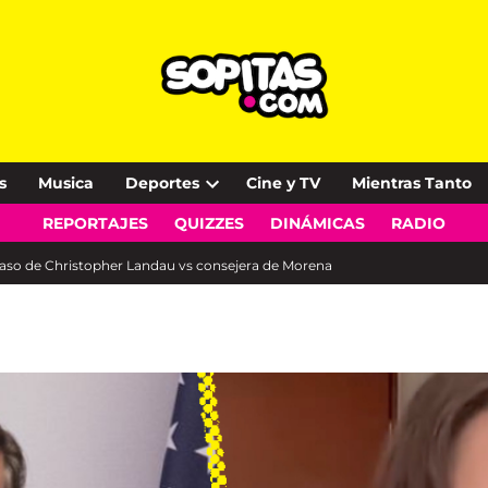
s
Musica
Deportes
Cine y TV
Mientras Tanto
Open
REPORTAJES
QUIZZES
DINÁMICAS
RADIO
dropdown
menu
l caso de Christopher Landau vs consejera de Morena