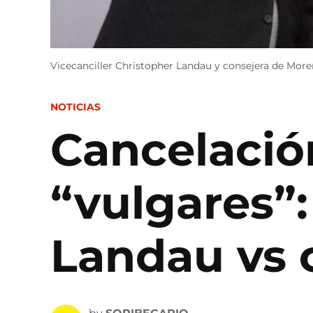
Vicecanciller Christopher Landau y consejera de Mor
POSTED
NOTICIAS
IN
Cancelación
“vulgares”:
Landau vs 