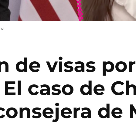
ena
 de visas por
 El caso de C
consejera de