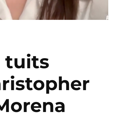
 tuits
hristopher
 Morena