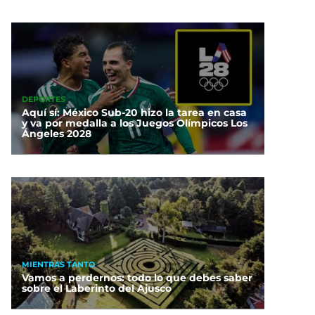
DEPORTES
Aquí sí: México Sub-20 hizo la tarea en casa
y va por medalla a los Juegos Olímpicos Los
Ángeles 2028
MIENTRAS TANTO
Vamos a perdernos: todo lo que debes saber
sobre el Laberinto del Ajusco