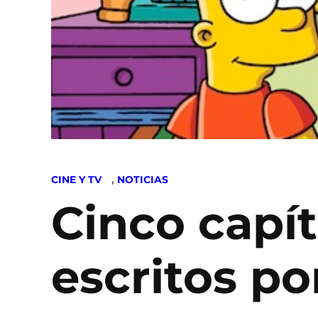
POSTED
CINE Y TV
,
NOTICIAS
IN
Cinco capí
escritos p