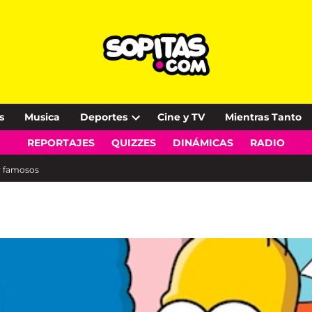
s
Musica
Deportes
Cine y TV
Mientras Tanto
Open
REPORTAJES
QUIZZES
DINÁMICAS
RADIO
dropdown
menu
r famosos