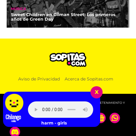
MÚSICA
Sweet Children en Gilman Street: Los primeros
años de Green Day
Aviso de Privacidad
Acerca de Sopitas.com
x
© 2026 SOPITAS.COM - MÚSICA, NOTICIAS, DEPORTES, ENTRETENIMIENTO Y
MÁS!.
2charm - girls