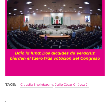
Bajo la lupa: Dos alcaldes de Veracruz
pierden el fuero tras votación del Congreso
,
TAGS:
Claudia Sheinbaum
Julio César Chávez Jr.