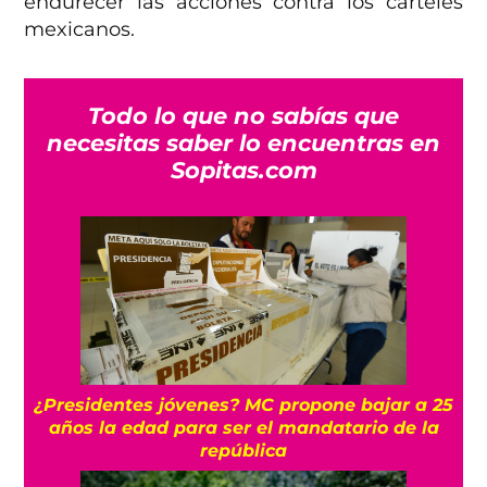
endurecer las acciones contra los cárteles
mexicanos.
Todo lo que no sabías que
necesitas saber lo encuentras en
Sopitas.com
¿Presidentes jóvenes? MC propone bajar a 25
años la edad para ser el mandatario de la
república