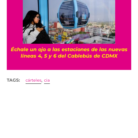
Échale un ojo a las estaciones de las nuevas
líneas 4, 5 y 6 del Cablebús de CDMX
,
TAGS:
cárteles
cia