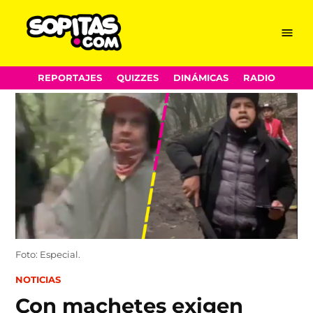
Menu
Sopitas.com
Skip
REPORTAJES
QUIZZES
DINÁMICAS
RADIO
to
content
Foto: Especial.
POSTED
NOTICIAS
IN
Con machetes exigen