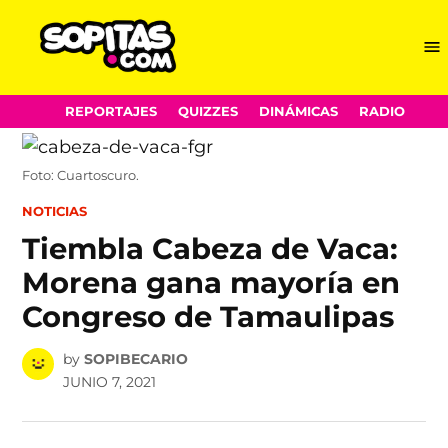
Me
Sopitas.com
Skip
REPORTAJES
QUIZZES
DINÁMICAS
RADIO
to
content
Foto: Cuartoscuro.
POSTED
NOTICIAS
IN
Tiembla Cabeza de Vaca:
Morena gana mayoría en
Congreso de Tamaulipas
by
SOPIBECARIO
JUNIO 7, 2021