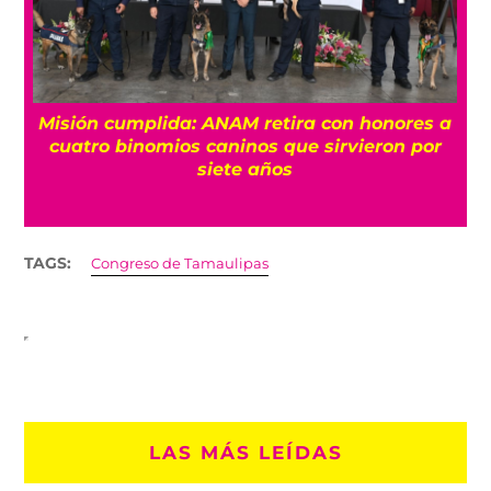
Misión cumplida: ANAM retira con honores a
?
cuatro binomios caninos que sirvieron por
siete años
TAGS:
Congreso de Tamaulipas
LAS MÁS LEÍDAS