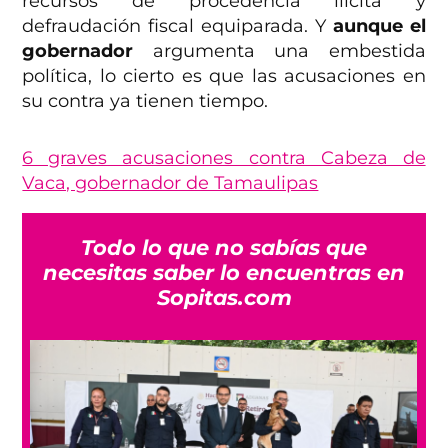
recursos de procedencia ilícita y
defraudación fiscal equiparada. Y
aunque el
gobernador
argumenta una embestida
política, lo cierto es que las acusaciones en
su contra ya tienen tiempo.
6 graves acusaciones contra Cabeza de
Vaca, gobernador de Tamaulipas
Todo lo que no sabías que
necesitas saber lo encuentras en
Sopitas.com