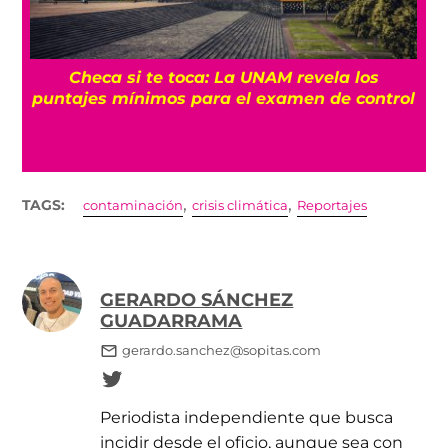
UNAM cancela contrato con Territorium Life,
l
empresa encargada del examen de admisión
,
,
TAGS:
contaminación
crisis climática
Reportajes
GERARDO SÁNCHEZ
GUADARRAMA
gerardo.sanchez@sopitas.com
Periodista independiente que busca
incidir desde el oficio, aunque sea con