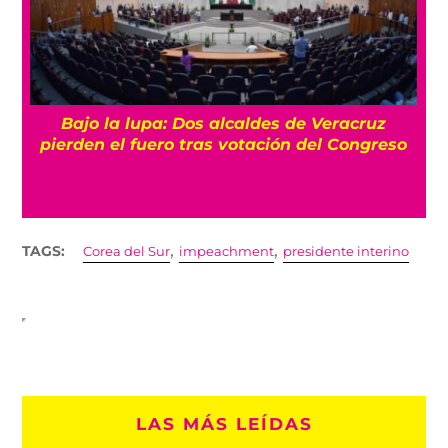
Bajo la lupa: Dos alcaldes de Veracruz
pierden el fuero tras votación del Congreso
,
,
TAGS:
Corea del Sur
impeachment
presidente interino
LAS MÁS LEÍDAS