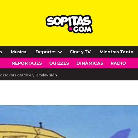
s
Musica
Deportes
Cine y TV
Mientras Tanto
Open
REPORTAJES
QUIZZES
DINÁMICAS
RADIO
dropdown
menu
ossovers del cine y la televisión