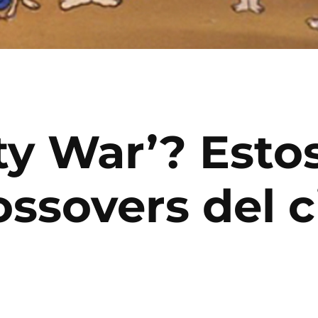
ity War’? Esto
ssovers del c