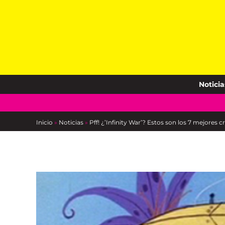
Skip
to
content
Noticia
Inicio
»
Noticias
»
Pff! ¿’Infinity War’? Estos son los 7 mejores cr