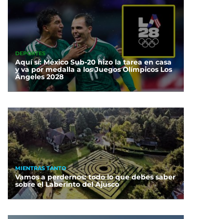
DEPORTES
Aquí sí: México Sub-20 hizo la tarea en casa
y va por medalla a los Juegos Olímpicos Los
Ángeles 2028
MIENTRAS TANTO
Vamos a perdernos: todo lo que debes saber
sobre el Laberinto del Ajusco