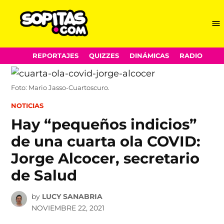
Me
Sopitas.com
Skip
REPORTAJES
QUIZZES
DINÁMICAS
RADIO
to
content
Foto: Mario Jasso-Cuartoscuro.
POSTED
NOTICIAS
IN
Hay “pequeños indicios”
de una cuarta ola COVID:
Jorge Alcocer, secretario
de Salud
by
LUCY SANABRIA
NOVIEMBRE 22, 2021