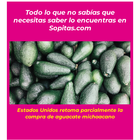
Todo lo que no sabías que
necesitas saber lo encuentras en
Sopitas.com
¿
Estados Unidos retoma parcialmente la
compra de aguacate michoacano