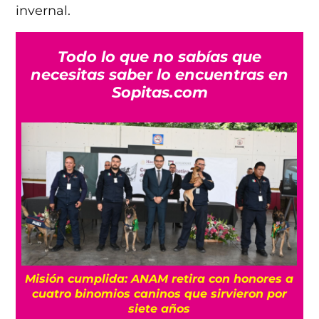
invernal.
Todo lo que no sabías que
necesitas saber lo encuentras en
Sopitas.com
Misión cumplida: ANAM retira con honores a
?
cuatro binomios caninos que sirvieron por
siete años