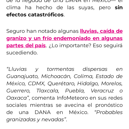
de la llegada de una DANA en México—
el
clima ha hecho de las suyas, pero
sin
efectos catastróficos
.
Seguro han notado algunas
lluvias, caída de
granizo y un frío endemoniado en algunas
partes del país
. ¿Lo importante? Eso seguirá
sucediendo.
“Lluvias y tormentas dispersas en
Guanajuato, Michoacán, Colima, Estado de
México, CDMX, Querétaro, Hidalgo, Morelos,
Guerrero, Tlaxcala, Puebla, Veracruz o
Oaxaca”
, comenta InfoMeteoro en sus redes
sociales mientras se avecina el pronóstico
de una DANA en México.
“Probables
granizadas y nevadas”
.