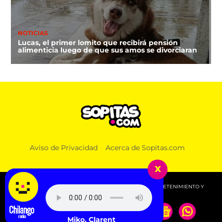
NOTICIAS
Lucas, el primer lomito que recibirá pensión
alimenticia luego de que sus amos se divorciaran
Aviso de Privacidad
Acerca de Sopitas.com
x
© 2026 SOPITAS.COM - MÚSICA, NOTICIAS, DEPORTES, ENTRETENIMIENTO Y
MÁS!.
Young Miko, Clarent - BnB