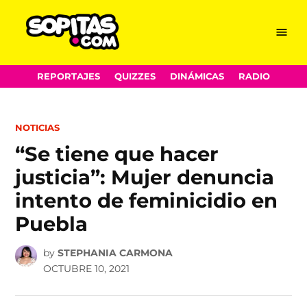
Menu
Sopitas.com
Skip
REPORTAJES
QUIZZES
DINÁMICAS
RADIO
to
content
POSTED
NOTICIAS
IN
“Se tiene que hacer
justicia”: Mujer denuncia
intento de feminicidio en
Puebla
by
STEPHANIA CARMONA
OCTUBRE 10, 2021