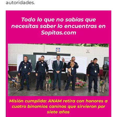
autoridades.
Todo lo que no sabías que
necesitas saber lo encuentras en
Sopitas.com
Misión cumplida: ANAM retira con honores a
?
cuatro binomios caninos que sirvieron por
siete años