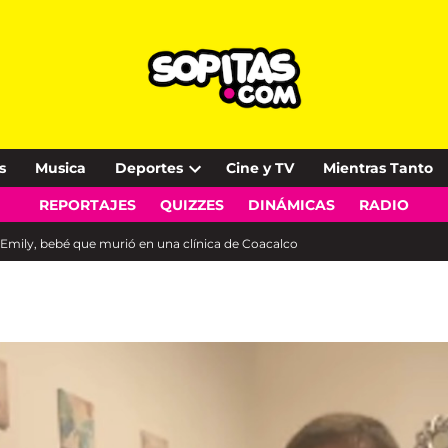
s
Musica
Deportes
Cine y TV
Mientras Tanto
Open
REPORTAJES
QUIZZES
DINÁMICAS
RADIO
dropdown
menu
e Emily, bebé que murió en una clínica de Coacalco