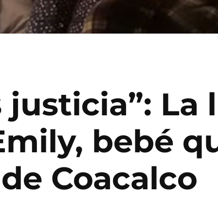
usticia”: La 
 Emily, bebé q
 de Coacalco