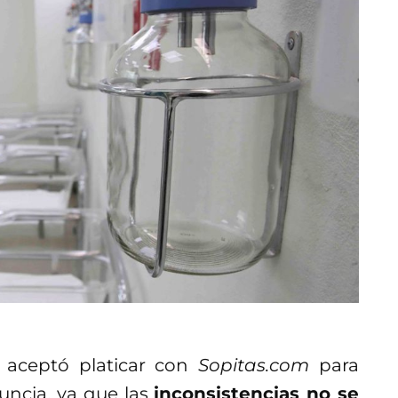
 aceptó platicar con
Sopitas.com
para
nuncia, ya que las
inconsistencias no se