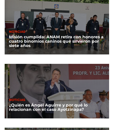
NOTICIAS
Misión cumplida: ANAM retira con honores a
cuatro binomios caninos que sirvieron por
siete años
NOTICIAS
¿Quién es Ángel Aguirre y por qué lo
relacionan con el caso Ayotzinapa?