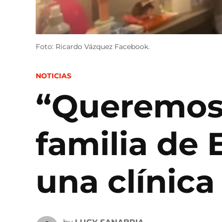
Foto: Ricardo Vázquez Facebook.
POSTED
NOTICIAS
IN
“Queremos j
familia de
una clínica