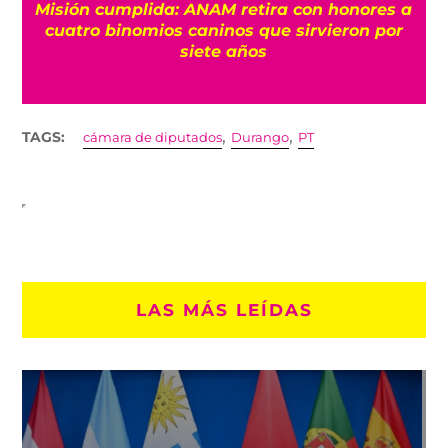
Misión cumplida: ANAM retira con honores a
?
cuatro binomios caninos que sirvieron por
siete años
,
,
TAGS:
cámara de diputados
Durango
PT
LAS MÁS LEÍDAS