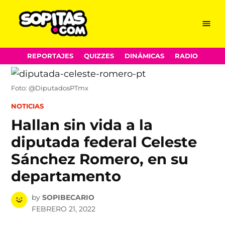
Menu
Sopitas.com
Skip
REPORTAJES
QUIZZES
DINÁMICAS
RADIO
to
content
Foto: @DiputadosPTmx
POSTED
NOTICIAS
IN
Hallan sin vida a la
diputada federal Celeste
Sánchez Romero, en su
departamento
by
SOPIBECARIO
FEBRERO 21, 2022