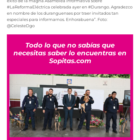
éxito de la magna Asamblea Informativa sobre
#LaReformaEléctrica celebrada ayer en #Durango. Agradezco
en nombre de los duranguenses por traer invitados tan
especiales para informarnos. Enhorabuena”. Foto:
@CelesteDgo
Todo lo que no sabías que
necesitas saber lo encuentras en
Sopitas.com