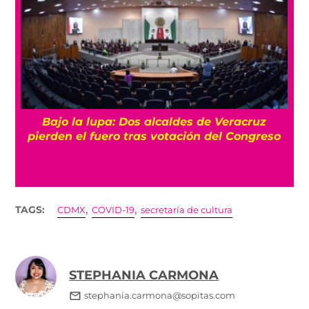
Bajo la lupa: Dos alcaldes de Veracruz
pierden el fuero tras votación del Congreso
,
,
TAGS:
CDMX
COVID-19
secretaría de cultura
STEPHANIA CARMONA
stephania.carmona@sopitas.com