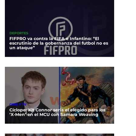
DEPORTES
FIFPRO va contra la FIFA e Infantino: “El
escrutinio de la gobernanza del futbol no es
un ataque”
CINE Y TV
Cíclope: Kit Connor sería el elegido para los
‘X-Men’ en el MCU con Samara Weaving