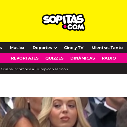
s
Musica
Deportes
Cine y TV
Mientras Tanto
Open
REPORTAJES
QUIZZES
DINÁMICAS
RADIO
dropdown
menu
T: Obispa incomoda a Trump con sermón