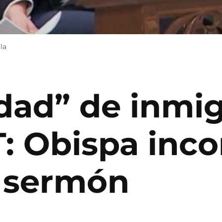
la
dad” de inmig
: Obispa inc
 sermón