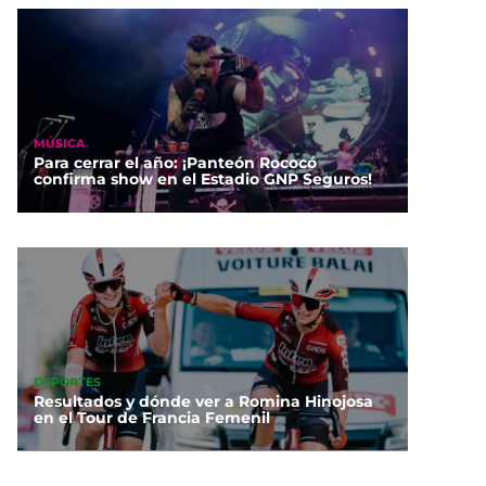
MÚSICA
Para cerrar el año: ¡Panteón Rococó
confirma show en el Estadio GNP Seguros!
DEPORTES
Resultados y dónde ver a Romina Hinojosa
en el Tour de Francia Femenil