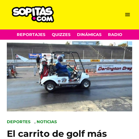
Menu
Sopitas.com
Skip
REPORTAJES
QUIZZES
DINÁMICAS
RADIO
to
content
POSTED
DEPORTES
,
NOTICIAS
IN
El carrito de golf más