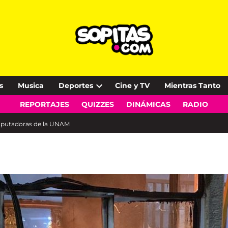
s
Musica
Deportes
Cine y TV
Mientras Tanto
Open
REPORTAJES
QUIZZES
DINÁMICAS
RADIO
dropdown
menu
mputadoras de la UNAM