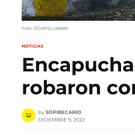
Foto: DGAPSU UNAM.
POSTED
NOTICIAS
IN
Encapuchad
robaron c
by
SOPIBECARIO
DICIEMBRE 9, 2022