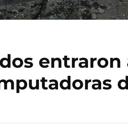
os entraron 
omputadoras 