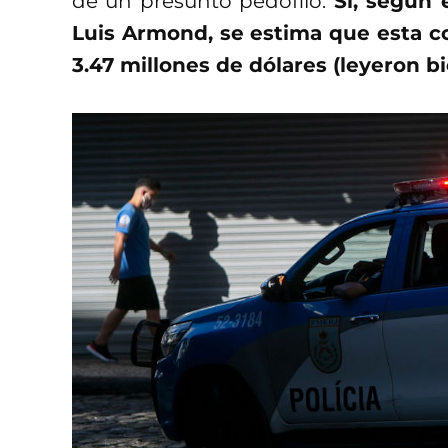
de un presunto pedófilo.
Sí, según e
Luis Armond, se estima que esta c
3.47 millones de dólares (leyeron b