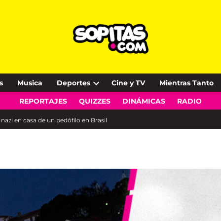
s
Musica
Deportes
Cine y TV
Mientras Tanto
Open
REPORTAJES
QUIZZES
DINÁMICAS
RADIO
dropdown
menu
azi en casa de un pedófilo en Brasil