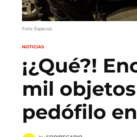
Foto: Especial.
POSTED
NOTICIAS
IN
¡¿Qué?! En
mil objetos
pedófilo en