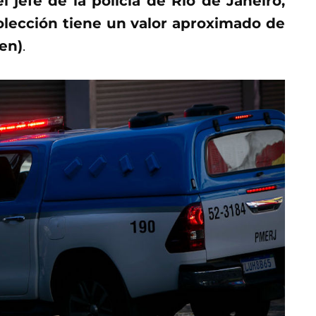
l jefe de la policía de Río de Janeiro,
olección tiene un valor aproximado de
ien)
.