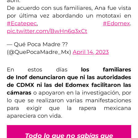
abril.
De acuerdo con sus familiares, Ana fue vista
por última vez abordando un mototaxi en
#Ecatepec
,
#Edomex
.
pic.twitter.com/BwHn6q3xCt
— Qué Poca Madre ??
(@QuePocaMadre_Mx)
April 14, 2023
En estos días
los familiares
de Inof denunciaron que ni las autoridades
de CDMX ni las del Edomex facilitaron las
cámaras
o apoyaron en la investigación, por
lo que se realizaron varias manifestaciones
para exigir que la rapera mexicana
apareciera con vida.
Todo lo que no sabías que