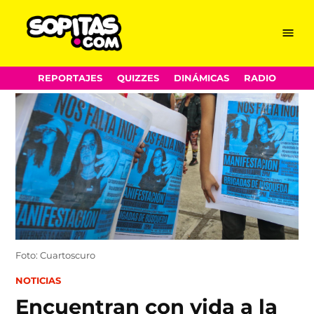
Menu
Sopitas.com
Skip
REPORTAJES
QUIZZES
DINÁMICAS
RADIO
to
content
Foto: Cuartoscuro
POSTED
NOTICIAS
IN
Encuentran con vida a la