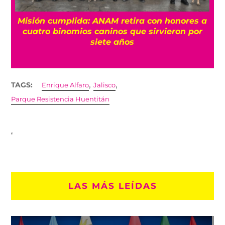
a
¿Quién es Ángel Aguirre y por qué lo
relacionan con el caso Ayotzinapa?
,
,
TAGS:
Enrique Alfaro
Jalisco
Parque Resistencia Huentitán
LAS MÁS LEÍDAS