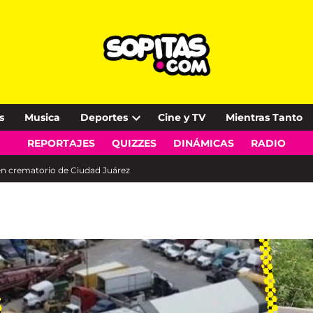
s
Musica
Deportes
Cine y TV
Mientras Tanto
Open
REPORTAJES
QUIZZES
DINÁMICAS
RADIO
dropdown
menu
en crematorio de Ciudad Juárez