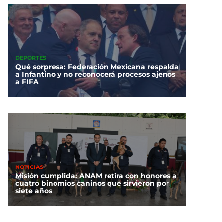
DEPORTES
Qué sorpresa: Federación Mexicana respalda
a Infantino y no reconocerá procesos ajenos
a FIFA
NOTICIAS
Misión cumplida: ANAM retira con honores a
cuatro binomios caninos que sirvieron por
siete años