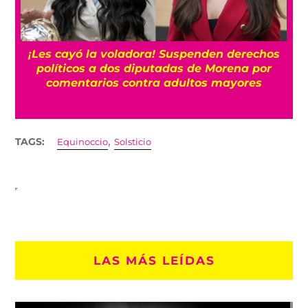
¡Les cayó la voladora! Suspenden derechos
políticos a dos diputadas de Morena por
comentarios contra adultos mayores
,
TAGS:
Equinoccio
Solsticio
LAS MÁS LEÍDAS