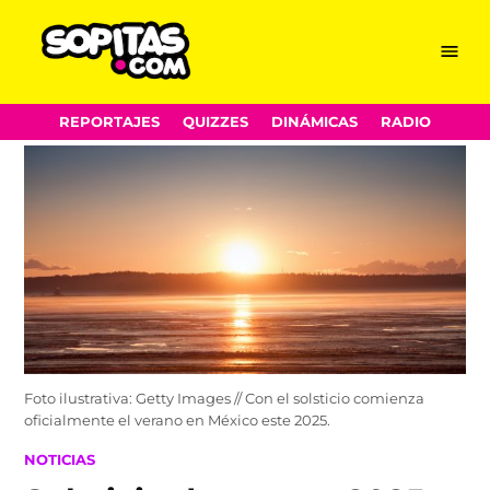
Menu
Sopitas.com
Skip
REPORTAJES
QUIZZES
DINÁMICAS
RADIO
to
content
Foto ilustrativa: Getty Images // Con el solsticio comienza
oficialmente el verano en México este 2025.
POSTED
NOTICIAS
IN