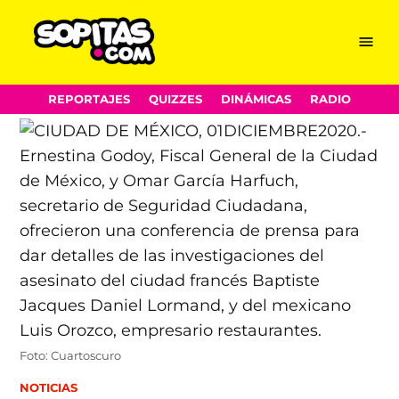
Menu
Sopitas.com
Skip
REPORTAJES
QUIZZES
DINÁMICAS
RADIO
to
content
Foto: Cuartoscuro
POSTED
NOTICIAS