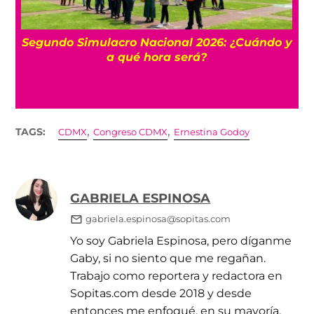
a
Segundo Simulacro Nacional 2026: ¿Cuándo y
s
a qué hora será?
,
,
TAGS:
CDMX
Congreso CDMX
Ernestina Godoy
GABRIELA ESPINOSA
gabriela.espinosa@sopitas.com
Yo soy Gabriela Espinosa, pero díganme
Gaby, si no siento que me regañan.
Trabajo como reportera y redactora en
Sopitas.com desde 2018 y desde
entonces me enfoqué, en su mayoría,