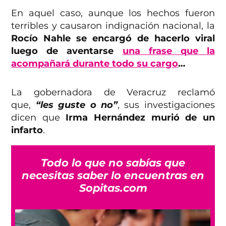
En aquel caso, aunque los hechos fueron
terribles y causaron indignación nacional, la
Rocío Nahle se encargó de hacerlo viral
luego de aventarse
una frase que la
acompañará durante todo su cargo
…
La gobernadora de Veracruz reclamó
que,
“les guste o no”
, sus investigaciones
dicen que
Irma Hernández murió de un
infarto
.
Todo lo que no sabías que
necesitas saber lo encuentras en
Sopitas.com