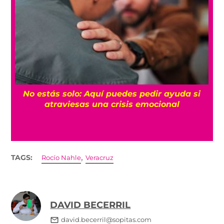
No estás solo: Aquí puedes pedir ayuda si
a
atraviesas una crisis emocional
,
TAGS:
Rocío Nahle
Veracruz
DAVID BECERRIL
david.becerril@sopitas.com