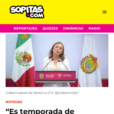
Menu
Sopitas.com
Skip
REPORTAJES
QUIZZES
DINÁMICAS
RADIO
to
content
Gobernadora de Veracruz // X: @GobiernoVer
POSTED
NOTICIAS
IN
“Es temporada de