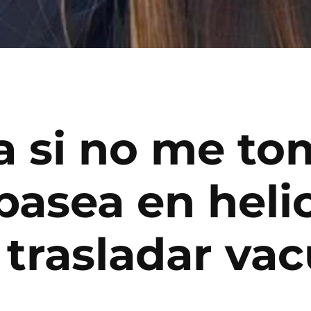
a si no me to
pasea en heli
 trasladar va