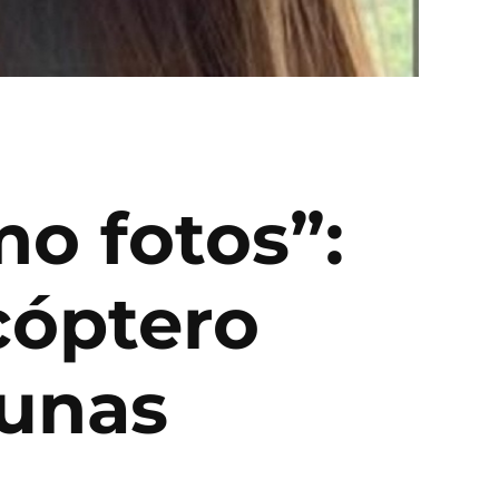
mo fotos”:
cóptero
cunas