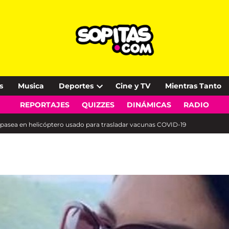
s
Musica
Deportes
Cine y TV
Mientras Tanto
Open
REPORTAJES
QUIZZES
DINÁMICAS
RADIO
dropdown
menu
r pasea en helicóptero usado para trasladar vacunas COVID-19