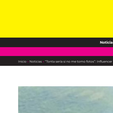
Skip
to
content
Noticia
Inicio
»
Noticias
»
“Tonta sería si no me tomo fotos”: Influence