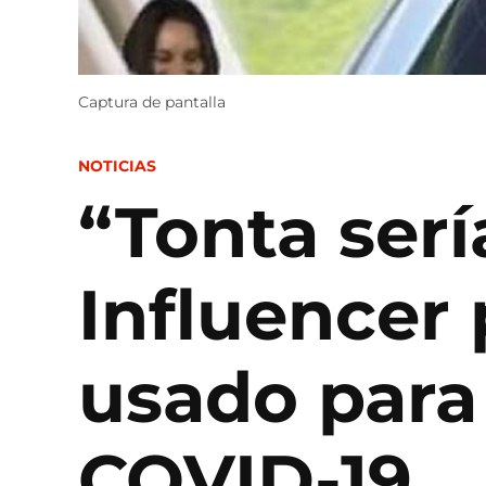
Captura de pantalla
POSTED
NOTICIAS
IN
“Tonta serí
Influencer 
usado para
COVID-19