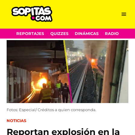
Menu
Sopitas.com
Skip
REPORTAJES
QUIZZES
DINÁMICAS
RADIO
to
content
Fotos: Especial/ Créditos a quien corresponda.
POSTED
NOTICIAS
IN
Reportan explosión en la