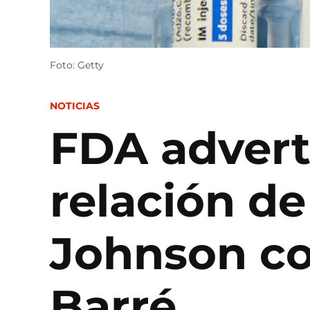
Foto: Getty
POSTED
NOTICIAS
IN
FDA advert
relación d
Johnson co
Barré