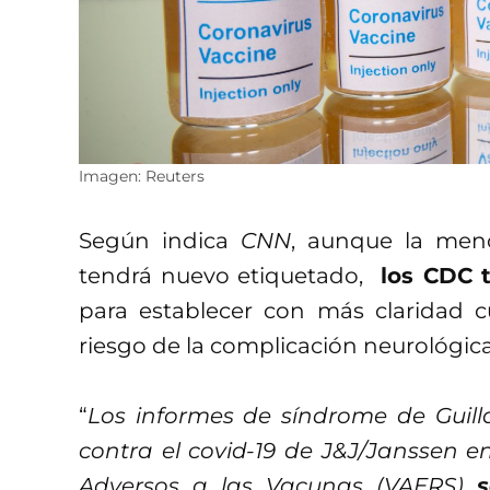
Imagen: Reuters
Según indica
CNN
, aunque la men
tendrá nuevo etiquetado,
los CDC t
para establecer con más claridad c
riesgo de la complicación neurológic
“
Los informes de síndrome de Guill
contra el covid-19 de J&J/Janssen e
Adversos a las Vacunas (VAERS)