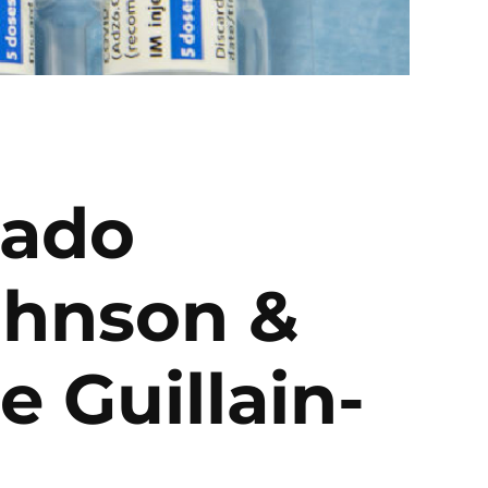
tado
ohnson &
 Guillain-