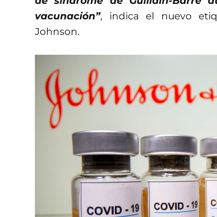
de síndrome de Guillain-Barré d
vacunación”
, indica el nuevo et
Johnson.