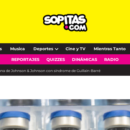
s
Musica
Deportes
Cine y TV
Mientras Tanto
Open
REPORTAJES
QUIZZES
DINÁMICAS
RADIO
dropdown
menu
cuna de Johnson & Johnson con síndrome de Guillain-Barré