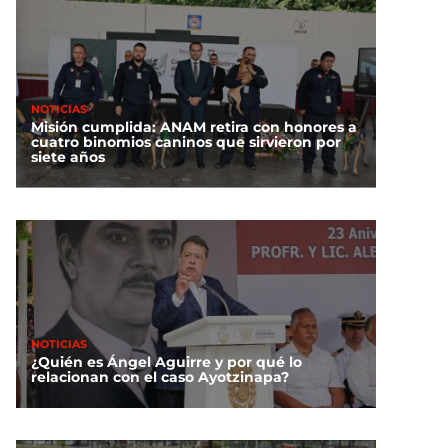
NOTICIAS
Misión cumplida: ANAM retira con honores a
cuatro binomios caninos que sirvieron por
siete años
NOTICIAS
¿Quién es Ángel Aguirre y por qué lo
relacionan con el caso Ayotzinapa?