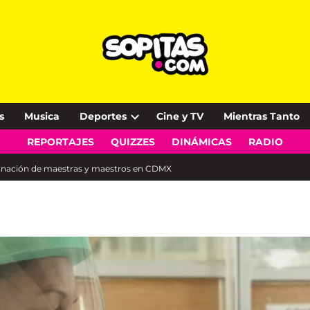
s
Musica
Deportes
Cine y TV
Mientras Tanto
Open
REPORTAJES
QUIZZES
DINÁMICAS
RADIO
dropdown
menu
vacunación de maestras y maestros en CDMX