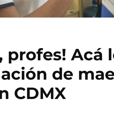
 profes! Acá l
nación de mae
en CDMX