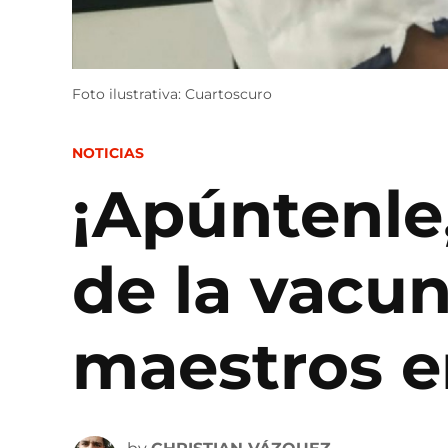
Foto ilustrativa: Cuartoscuro
POSTED
NOTICIAS
IN
¡Apúntenle,
de la vacu
maestros 