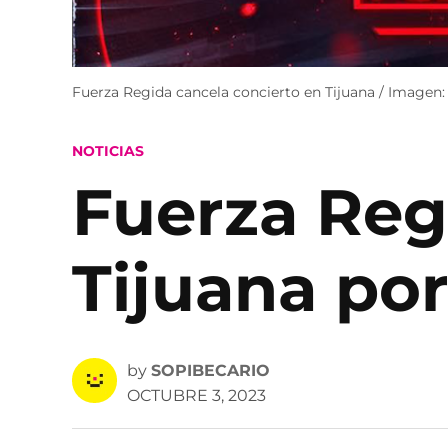
Fuerza Regida cancela concierto en Tijuana / Imagen
POSTED
NOTICIAS
IN
Fuerza Reg
Tijuana po
by
SOPIBECARIO
OCTUBRE 3, 2023