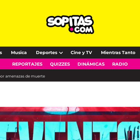
s
Musica
Deportes
Cine y TV
Mientras Tanto
Open
REPORTAJES
QUIZZES
DINÁMICAS
RADIO
dropdown
menu
 por amenazas de muerte