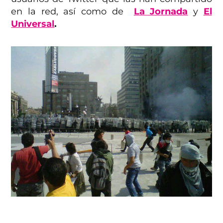
en la red, así como de
La Jornada
y
El
Universal
.