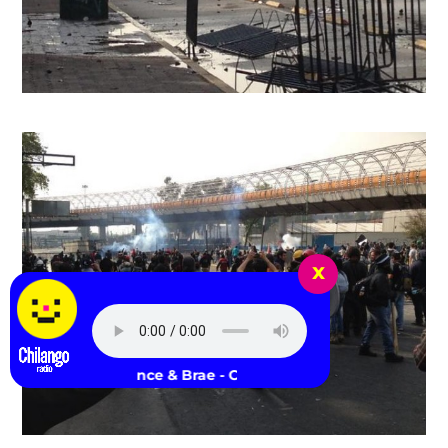
x
IDK, Joey