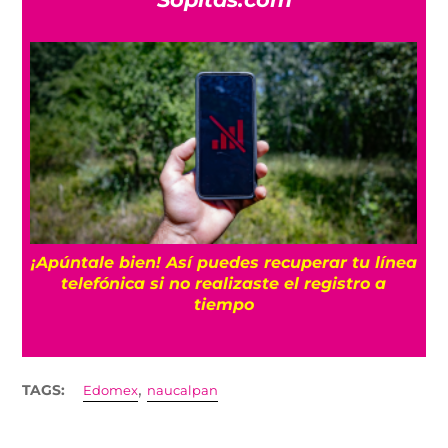
25
¡Apúntale bien! Así puedes recuperar tu línea
telefónica si no realizaste el registro a
tiempo
,
TAGS:
Edomex
naucalpan