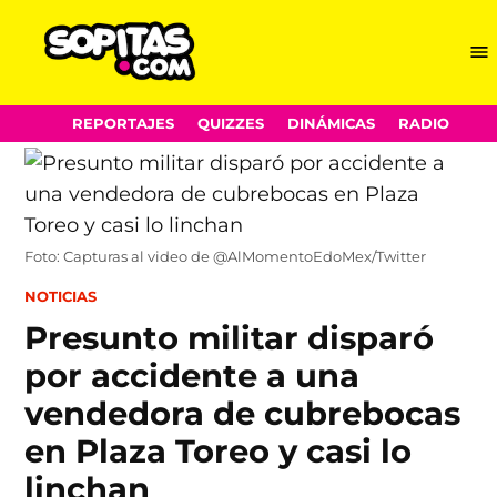
Me
Sopitas.com
Skip
REPORTAJES
QUIZZES
DINÁMICAS
RADIO
to
content
Foto: Capturas al video de @AlMomentoEdoMex/Twitter
POSTED
NOTICIAS
IN
Presunto militar disparó
por accidente a una
vendedora de cubrebocas
en Plaza Toreo y casi lo
linchan