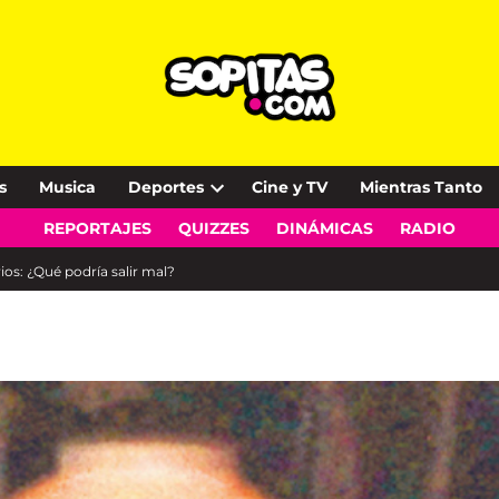
s
Musica
Deportes
Cine y TV
Mientras Tanto
Open
REPORTAJES
QUIZZES
DINÁMICAS
RADIO
dropdown
menu
ios: ¿Qué podría salir mal?