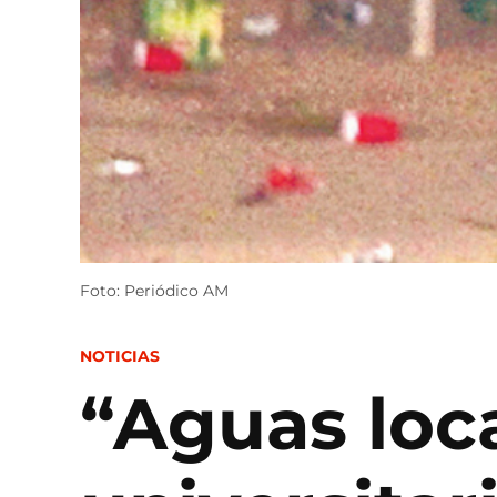
Foto: Periódico AM
POSTED
NOTICIAS
IN
“Aguas loca