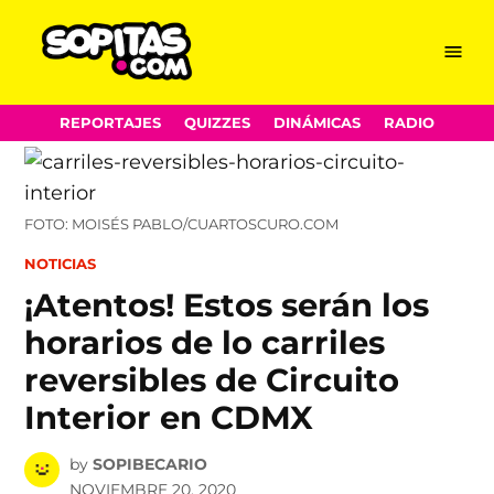
Menu
Sopitas.com
Skip
REPORTAJES
QUIZZES
DINÁMICAS
RADIO
to
content
FOTO: MOISÉS PABLO/CUARTOSCURO.COM
POSTED
NOTICIAS
IN
¡Atentos! Estos serán los
horarios de lo carriles
reversibles de Circuito
Interior en CDMX
by
SOPIBECARIO
NOVIEMBRE 20, 2020