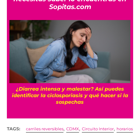
Sopitas.com
n
¿Diarrea intensa y malestar? Así puedes
identificar la ciclosporiasis y qué hacer si la
sospechas
,
,
,
TAGS:
carriles reversibles
CDMX
Circuito Interior
horarios