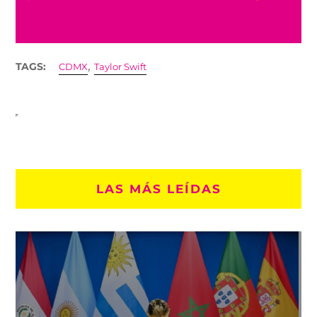
,
TAGS:
CDMX
Taylor Swift
LAS MÁS LEÍDAS