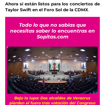
Ahora sí están listos para los conciertos de
Taylor Swift en el Foro Sol de la CDMX
.
Todo lo que no sabías que
necesitas saber lo encuentras en
Sopitas.com
Bajo la lupa: Dos alcaldes de Veracruz
Ot
pierden el fuero tras votación del Congreso