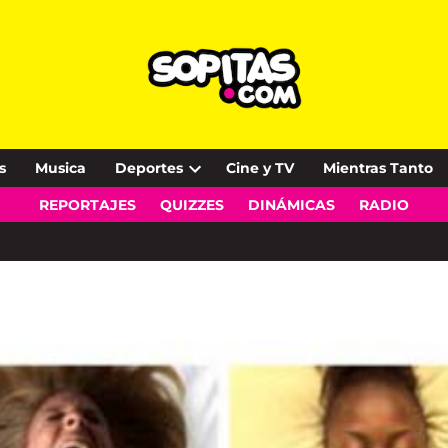
s
Musica
Deportes
Cine y TV
Mientras Tanto
Open
REPORTAJES
QUIZZES
DINÁMICAS
RADIO
dropdown
menu