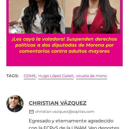
¡Les cayó la voladora! Suspenden derechos
políticos a dos diputadas de Morena por
comentarios contra adultos mayores
,
,
TAGS:
CDMX
Hugo López Gatell
viruela de mono
CHRISTIAN VÁZQUEZ
christian.vazquez@sopitas.com
Egresado y eternamente agradecido
con la FCPyS de la UNAM. Veo deportes