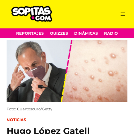
Menu
Sopitas.com
Skip
REPORTAJES
QUIZZES
DINÁMICAS
RADIO
to
content
Foto: Cuartoscuro/Getty
POSTED
NOTICIAS
IN
Hugo López Gatell