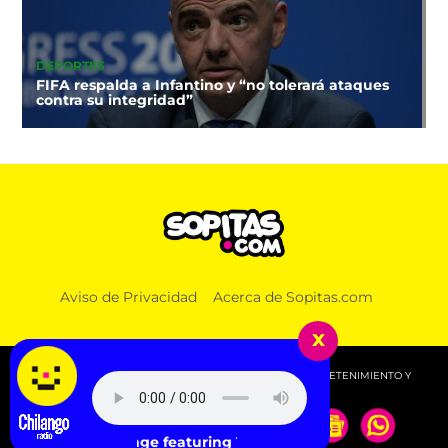
DEPORTES
FIFA respalda a Infantino y “no tolerará ataques
contra su integridad”
Aviso de Privacidad
Acerca de Sopitas.com
x
© 2026 SOPITAS.COM - MÚSICA, NOTICIAS, DEPORTES, ENTRETENIMIENTO Y
MÁS!.
Blood Orange featuring Toro y Moi - Dark & Handsome