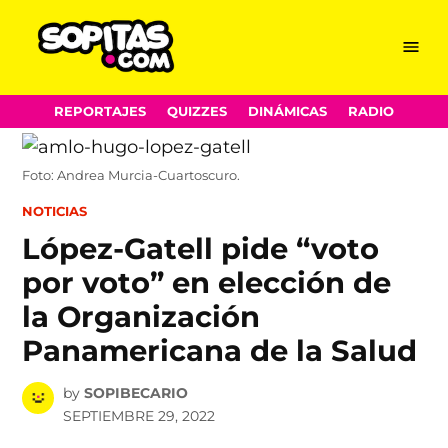
Menu
Sopitas.com
Skip
REPORTAJES
QUIZZES
DINÁMICAS
RADIO
to
content
Foto: Andrea Murcia-Cuartoscuro.
POSTED
NOTICIAS
IN
López-Gatell pide “voto
por voto” en elección de
la Organización
Panamericana de la Salud
by
SOPIBECARIO
SEPTIEMBRE 29, 2022