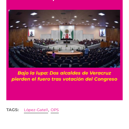
Bajo la lupa: Dos alcaldes de Veracruz
pierden el fuero tras votación del Congreso
,
TAGS:
López-Gatell
OPS